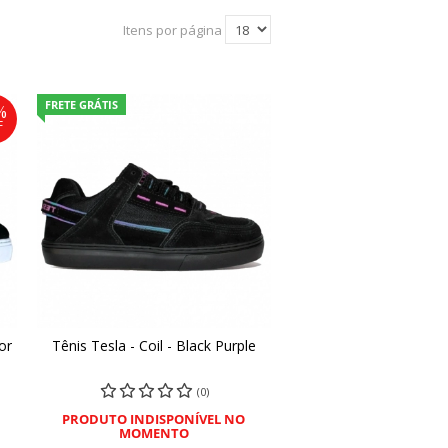
Itens por página
FRETE GRÁTIS
%
F
or
Tênis Tesla - Coil - Black Purple
COMPRAR
(0)
PRODUTO INDISPONÍVEL NO
MOMENTO