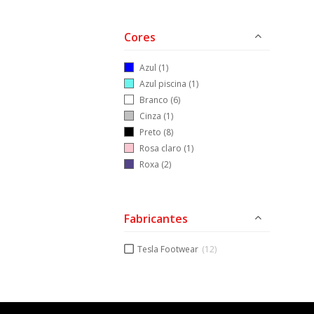
Cores
Azul
(1)
Azul piscina
(1)
Branco
(6)
Cinza
(1)
Preto
(8)
Rosa claro
(1)
Roxa
(2)
Fabricantes
Tesla Footwear
(12)