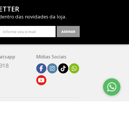
ETTER
dentro das novidades da loja.
ASSINAR
atsapp
Mídias Sociais
1918
SEM REPUTAÇÃO
DEFINIDA