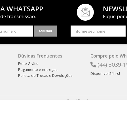
IA WHATSAPP
NEWSL
 de transmissão.
Fique por 
ASSINAR
Dúvidas Frequentes
Compre pelo Wh
(44) 3039-
Frete Grátis
Pagamento e entregas
Disponível 24hrs!
Política de Trocas e Devoluções
Certificados