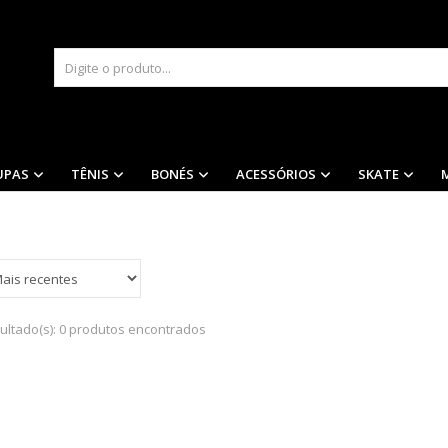
UPAS
TÊNIS
BONÉS
ACESSÓRIOS
SKATE
ultado(s):
0 produtos encontrados