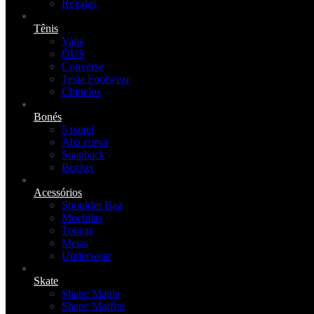
Regatas
Tênis
Vans
ÖUS
Converse
Tesla Footwear
Chinelos
Bonés
5 panel
Aba curva
Snapback
Bucket
Acessórios
Shoulder Bag
Mochilas
Toucas
Meias
Underwear
Skate
Shape Maple
Shape Marfim