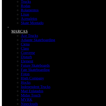
Trucks
Rodas
Rolamentos
Lixas
Acessórios
Skate Montado
MARCAS
Ace Trucks
Adiante Skateboarding
Ciena
Class
Converse
Disturb
Element
Future Skateboards
Fate Skateboarding
Foton
High Company
Hocks
Independent Trucks
Mad Enlatados
Midas Touch
MVRK
Nineclouds