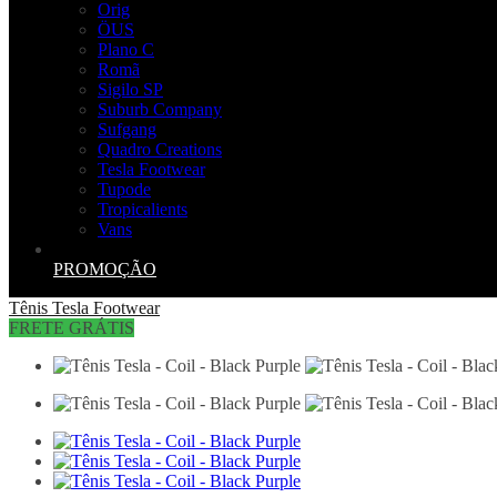
Orig
ÖUS
Plano C
Romã
Sigilo SP
Suburb Company
Sufgang
Quadro Creations
Tesla Footwear
Tupode
Tropicalients
Vans
PROMOÇÃO
Tênis
Tesla Footwear
FRETE GRÁTIS