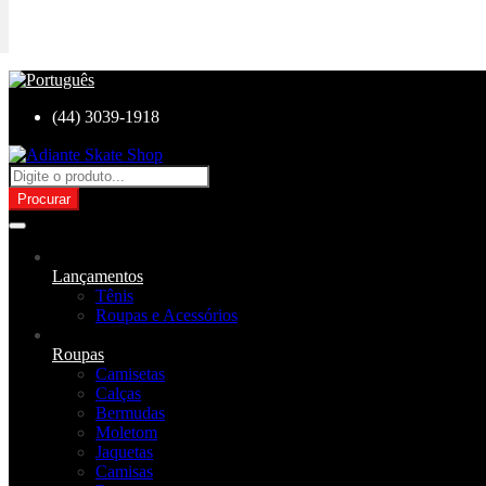
(44) 3039-1918
Procurar
Lançamentos
Tênis
Roupas e Acessórios
Roupas
Camisetas
Calças
Bermudas
Moletom
Jaquetas
Camisas