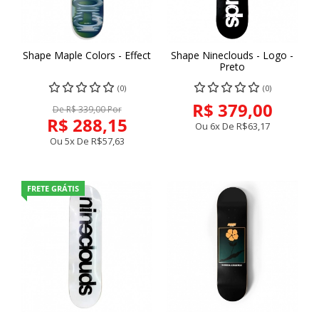
Shape Maple Colors - Effect
Shape Nineclouds - Logo -
Preto
(0)
(0)
R$ 379,00
De R$ 339,00 Por
R$ 288,15
Ou 6x De
R$63,17
Ou 5x De
R$57,63
FRETE GRÁTIS