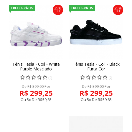
FRETE GRÁTIS
FRETE GRÁTIS
25%
25%
OFF
OFF
Tênis Tesla - Coil - White
Tênis Tesla - Coil - Black
Purple Mesclado
Furta Cor
(0)
(0)
De R$ 399,00 Por
De R$ 399,00 Por
R$ 299,25
R$ 299,25
Ou 5x De
R$59,85
Ou 5x De
R$59,85