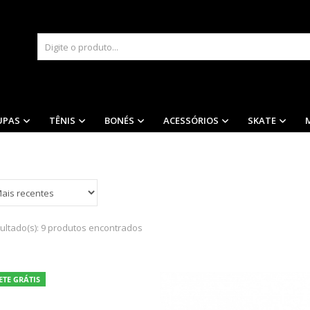
UPAS
TÊNIS
BONÉS
ACESSÓRIOS
SKATE
ultado(s):
9 produtos encontrados
ETE GRÁTIS