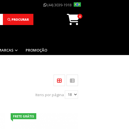
(44) 3039-1918
0
PROCURAR
MARCAS
PROMOÇÃO
Itens por página
FRETE GRÁTIS