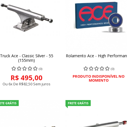
Truck Ace - Classic Silver - 55
Rolamento Ace - High Performa
COMPRAR
COMPRAR
(155mm)
(0)
(0)
R$ 495,00
PRODUTO INDISPONÍVEL NO
MOMENTO
Ou 6x De
R$82,50
Sem juros
ETE GRÁTIS
FRETE GRÁTIS