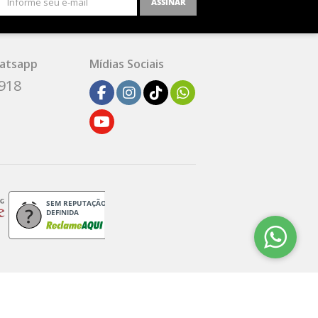
ASSINAR
atsapp
Mídias Sociais
1918
SEM REPUTAÇÃO
DEFINIDA