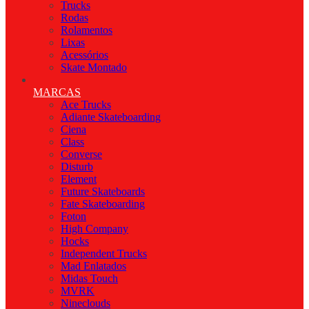
Trucks
Rodas
Rolamentos
Lixas
Acessórios
Skate Montado
MARCAS
Ace Trucks
Adiante Skateboarding
Ciena
Class
Converse
Disturb
Element
Future Skateboards
Fate Skateboarding
Foton
High Company
Hocks
Independent Trucks
Mad Enlatados
Midas Touch
MVRK
Nineclouds