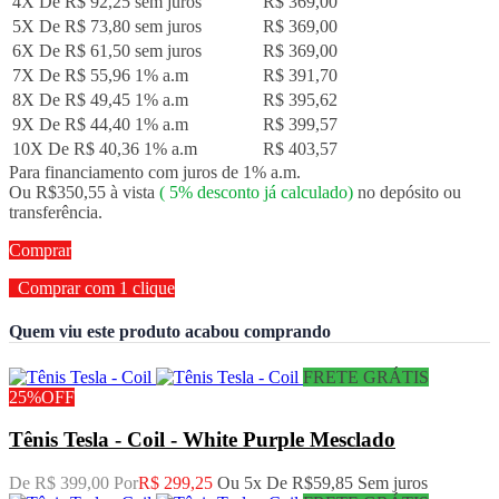
4X De
R$ 92,25
sem juros
R$ 369,00
5X De
R$ 73,80
sem juros
R$ 369,00
6X De
R$ 61,50
sem juros
R$ 369,00
7X De
R$ 55,96
1% a.m
R$ 391,70
8X De
R$ 49,45
1% a.m
R$ 395,62
9X De
R$ 44,40
1% a.m
R$ 399,57
10X De
R$ 40,36
1% a.m
R$ 403,57
Para financiamento com juros de 1% a.m.
Ou R$350,55 à vista
(
5%
desconto já calculado)
no depósito ou
transferência.
Comprar
Comprar com 1 clique
Quem viu este produto acabou comprando
FRETE GRÁTIS
25%
OFF
Tênis Tesla - Coil - White Purple Mesclado
De R$ 399,00 Por
R$ 299,25
Ou 5x De
R$59,85
Sem juros