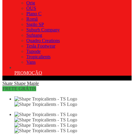
Orig
ÖUS
Plano C
Romã
Sigilo SP
Suburb Company
Sufgang
Quadro Creations
Tesla Footwear
Tupode
Tropicalients
Vans
PROMOÇÃO
Skate
Shape Maple
FRETE GRÁTIS