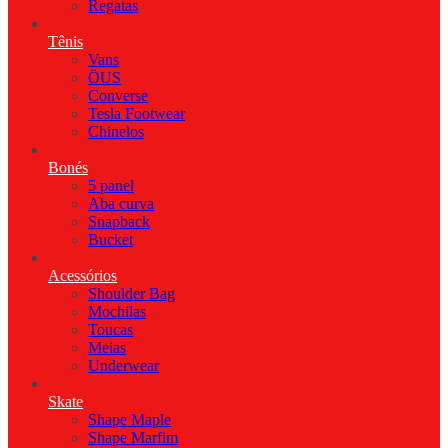
Regatas
Tênis
Vans
ÖUS
Converse
Tesla Footwear
Chinelos
Bonés
5 panel
Aba curva
Snapback
Bucket
Acessórios
Shoulder Bag
Mochilas
Toucas
Meias
Underwear
Skate
Shape Maple
Shape Marfim