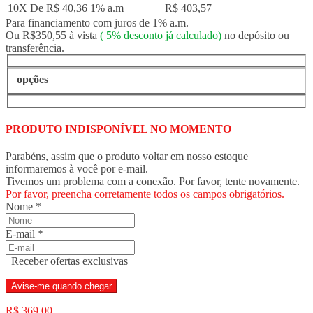
10X De
R$ 40,36
1% a.m
R$ 403,57
Para financiamento com juros de 1% a.m.
Ou R$350,55 à vista
(
5%
desconto já calculado)
no depósito ou
transferência.
opções
PRODUTO INDISPONÍVEL NO MOMENTO
Parabéns, assim que o produto voltar em nosso estoque
informaremos à você por e-mail.
Tivemos um problema com a conexão. Por favor, tente novamente.
Por favor, preencha corretamente todos os campos obrigatórios.
Nome
*
E-mail
*
Receber ofertas exclusivas
Avise-me quando chegar
R$ 369,00